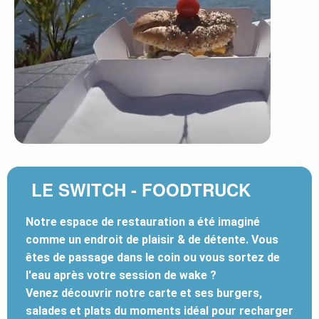
LE SWITCH - FOODTRUCK
Notre espace de restauration a été imaginé
comme un endroit de plaisir & de détente. Vous
êtes de passage dans le coin ou vous sortez de
l'eau après votre session de wake ?
Venez découvrir notre carte et ses burgers,
salades et plats du moments idéal pour recharger